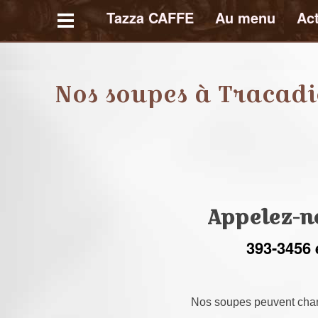
Tazza CAFFE
Au menu
Act
T
a
Nos soupes à Tracadi
z
z
a
C
A
F
F
E
Appelez-n
393-3456 
Nos soupes peuvent chan