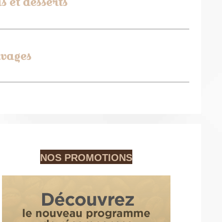
s et desserts
vages
NOS PROMOTIONS