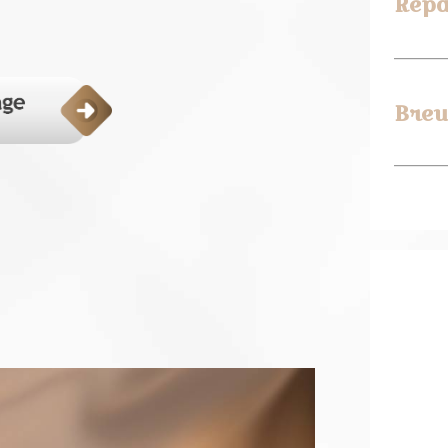
Repa
Breu