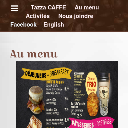
Skip
Tazza CAFFE
Au menu
Activités
Nous joindre
to
Facebook
E
nglish
main
content
T
a
Au menu
z
z
a
C
A
F
F
E