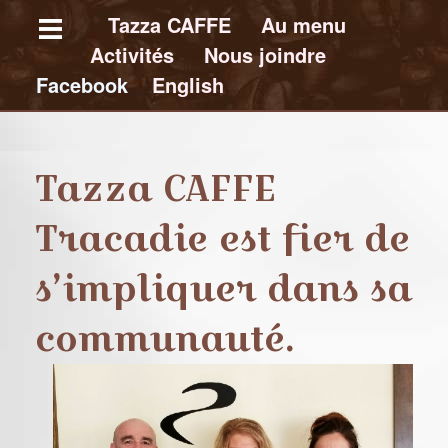
Skip
Tazza CAFFE
Au menu
Activités
Nous joindre
to
Facebook
E
nglish
main
content
T
a
Tazza CAFFE
z
z
Tracadie est fier de
a
C
A
s’impliquer dans sa
F
F
E
communauté.