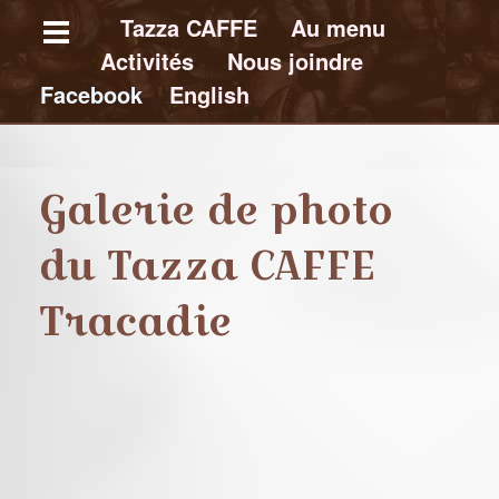
Skip
Tazza CAFFE
Au menu
Activités
Nous joindre
to
Facebook
E
nglish
main
content
T
a
Galerie de photo
z
z
du Tazza CAFFE
a
C
A
Tracadie
F
F
E